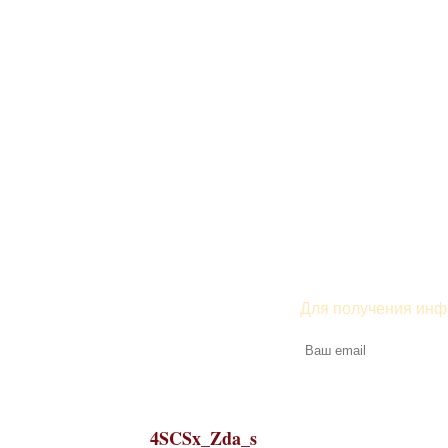
Для получения инф
4SCSx_Zda_s