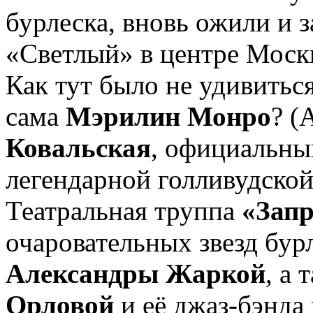
бурлеска, вновь ожили и 
«Светлый» в центре Моск
Как тут было не удивиться,
сама
Мэрилин Монро
? (
Ковальская
, официальны
легендарной голливудской
Театральная труппа
«Запр
очаровательных звезд бур
Александры Жаркой
, а
Орловой
и её джаз-бэнда